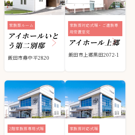
家族葬ルーム
家族葬対応式場・ご遺族専
用安置室完
アイホールいと
アイホール上郷
う第二別邸
飯田市上郷黒田2072-1
飯田市鼎中平2820
2階家族葬専用式場
家族葬対応式場