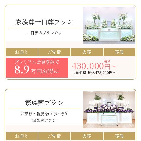
家族葬一日葬プラン
一日葬のプランです
お迎え
ご安置
火葬
葬儀
プレミアム会員登録で
税別
430,000
8.9
円〜
万円お得に
会員価格(税込473,000円〜）
家族葬プラン
ご家族・親族を中心に行う
家族葬プラン
お迎え
ご安置
火葬
葬儀