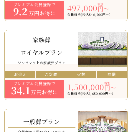
プレミアム会員登録で
税別
497,000
9.2
円〜
万円お得に
会員価格(税込546,700円〜）
家族葬
ロイヤルプラン
ワンランク上の家族葬プラン
お迎え
ご安置
火葬
葬儀
プレミアム会員登録で
税別
1,500,000
34.1
円〜
万円お得に
会員価格(税込1,650,000円〜）
一般葬プラン
会葬者の人数に合わせて行う