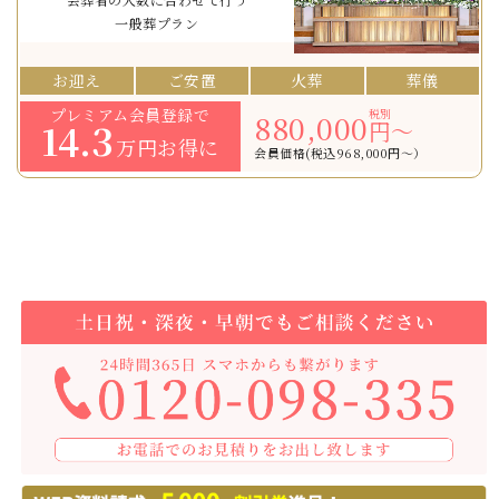
一般葬プラン
お迎え
ご安置
火葬
葬儀
プレミアム会員登録で
税別
880,000
14.3
円〜
万円お得に
会員価格(税込968,000円〜）