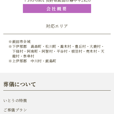
〒395-0801 長野県飯田市鼎中平2820
会社概要
対応エリア
飯田市全域
下伊那郡 高森町・松川町・喬木村・豊丘村・大鹿村・
下條村・阿南町・阿智村・平谷村・根羽村・売木村・天
龍村・泰阜村
上伊那郡 中川村・飯島町
葬儀について
いとうの特徴
ご葬儀プラン