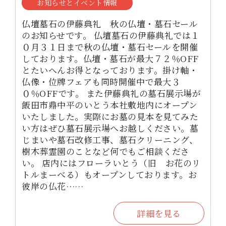
お知らせとイベント情報
仏壇墓石の伊藤典礼 秋の仏壇・墓石セール
のお知らせです。 仏壇墓石の伊藤典礼では１
０月３１日まで秋の仏壇・墓石セールを開催
しております。仏壇・墓石が最大７２％OFF
とたいへんお得となっております。掛け軸・
仏像・位牌フェアも同時開催中で最大３
０％OFFです。 また伊藤典礼の墓石展示場が
飯田市鼎中平のいとう本社敷地内にオープン
いたしました。実際にお墓の見本を見てみた
い方はぜひ墓石展示場へお越しください。墓
じまいや墓石改修工事、墓石クリーニング、
樹木葬霊園のことなど何でもご相談くださ
い。 店内にはフローラいとう（旧 お花のリ
トルまーべる）もオープンしております。お
彼岸の仏花……
詳細を見る