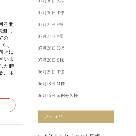
07月30日
K様
07月30日
T様
何を聞
07月21日
F様
感謝し
07月21日
Y様
ての
した。
07月20日
K様
向きに
ざいま
07月20日
S様
した時
06月29日
T様
間、本
06月18日
M様
06月16日
岡田寿久様
る
カテゴリ