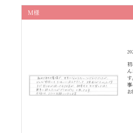
M様
20
初
ん
す
事
お