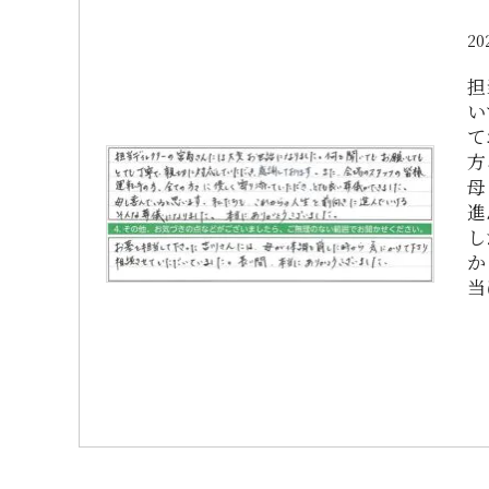
20
担
い
て
方
母
進
し
か
当