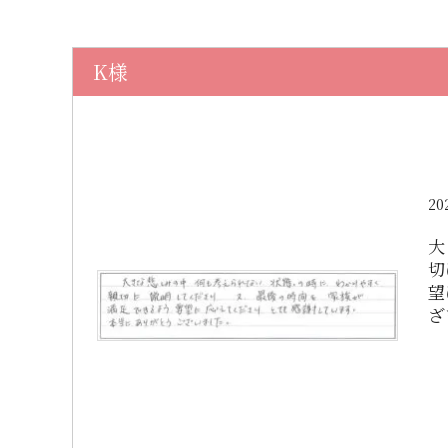
K様
20
大
切
望
ざ