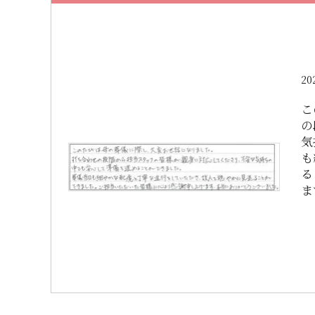
20
こ
の
気
も
る
ま