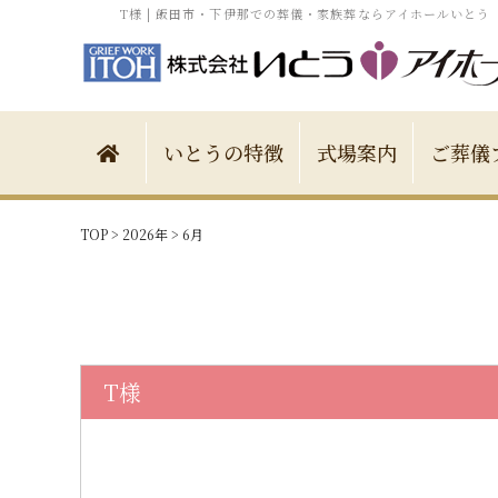
T様 | 飯田市・下伊那での葬儀・家族葬ならアイホールいとう
いとうの特徴
式場案内
ご葬儀
TOP
>
2026年
>
6月
T様