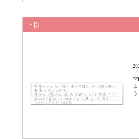
Y様
20
宮
ま
ら