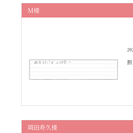
M様
20
担
岡田寿久様