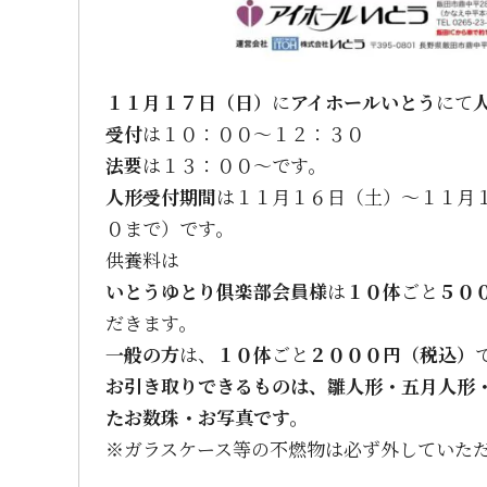
１１月１７
日（日）
に
アイホールいとう
にて
受付
は１０：００～１２：３０
法要
は１３：００～です。
人形受付期間
は１１月１６日（土）～１１月
０まで）です。
供養料は
いとうゆとり俱楽部会員様
は
１０体
ごと
５０
だきます。
一般の方
は、
１０体
ごと
２０００円（税込）
お引き取りできるものは、雛人形・五月人形
たお数珠・お写真です。
※ガラスケース等の不燃物は必ず外していた