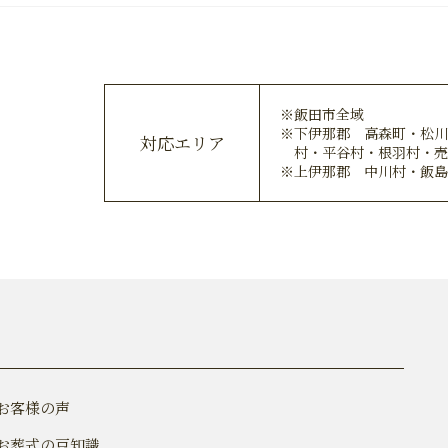
飯田市全域
下伊那郡 高森町・松
対応エリア
村・平谷村・根羽村・
上伊那郡 中川村・飯
お客様の声
お葬式の豆知識